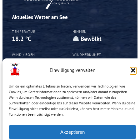
Aktuelles Wetter am See
TEMPERATUR
HIMMEL
18.2 °C
Bewölkt
WIND / BÖEN
WINDHERKUNFT
16.2 / 29.2
WNW
km/h
Einwilligung verwalten
Um dir ein optimales Erlebnis zu bieten, verwenden wir Technologien wie
Cookies, um Geräteinformationen zu speichern und/oder darauf zuzugreifen.
Segeberger Ruderclub von 1926 e.V.
Wenn du diesen Technologien zustimmst, können wir Daten wie das
Winklersgang 4
Surfverhalten oder eindeutige IDs auf dieser Website verarbeiten. Wenn du deine
23795 Bad Segeberg
Einwilligung nicht erteilst oder zurückziehst, können bestimmte Merkmale und
Funktionen beeinträchtigt werden.
vorstand@segeberger-ruderclub.de
regatta@segeberger-ruderclub.de
Vorstand: Tobias Feilhauer, Katharina Gosch, Timm Kraus,
Akzeptieren
Christoph Schramm, Meike Twillemeier