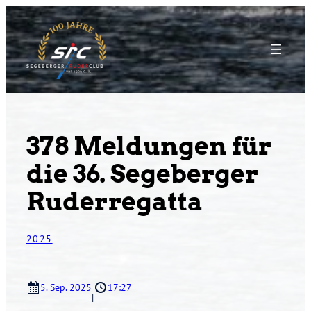
Zum
Inhalt
springen
378 Meldungen für
die 36. Segeberger
Ruderregatta
2025
5. Sep. 2025
17:27
|