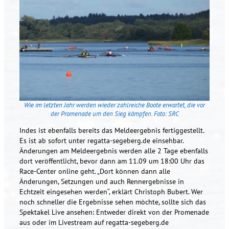
Wie im letzten Jahr werden wieder zahlreiche Boote erwartet, die vor
der Promenade um den Sieg kämpfen. Foto: SRC
Indes ist ebenfalls bereits das Meldeergebnis fertiggestellt.
Es ist ab sofort unter regatta-segeberg.de einsehbar.
Änderungen am Meldeergebnis werden alle 2 Tage ebenfalls
dort veröffentlicht, bevor dann am 11.09 um 18:00 Uhr das
Race-Center online geht. „Dort können dann alle
Änderungen, Setzungen und auch Rennergebnisse in
Echtzeit eingesehen werden“, erklärt Christoph Bubert. Wer
noch schneller die Ergebnisse sehen möchte, sollte sich das
Spektakel Live ansehen: Entweder direkt von der Promenade
aus oder im Livestream auf regatta-segeberg.de