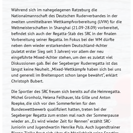
Während sich im nahegelegenen Ratzeburg die
Nationalmannschaft des Deutschen Ruderverbandes in der
zweiten unmittelbaren Wettkampfvorbereitung (UVW) für die
Weltmeisterschaften in Shanghai (21.09-28.09) vorbereitet,
befindet sich auch der Regatta-Stab des SRC in der finalen
Vorbereitung seiner Regatta. Im Fokus bei der WM dürfte
neben dem wieder erstarkendem Deutschland-Achter
(zuletzt erster Sieg seit 3 Jahren) vor allem der neu
eingeführte Mixed-Achter stehen, um den es zuletzt viel
Diskussionen gab. Bei der Segeberger Ruderregatta ist das
längst keine Neuheit. „Mixed-Wettkämpfe haben sich bei uns
und generell im Breitensport schon lange bewährt“, erklärt
Christoph Bubert.
Die Sportler des SRC freuen sich bereits auf die Heimregatta.
Michel Gronholz, Helena Feilhauer, Ida Gille und Anton
Roepke, die sich vor den Sommerferien für den
Bundeswettbewerb qualifiziert hatten, treten bei der
Segeberger Regatta zum ersten mal nach der Sommerpause
wieder an. „Es wird wieder Zeit für Rennen“ erzählt SRC-
Juniorin und Jugendwartin Henrike Puls. Auch Jugendtrainer
Bjarne Zielke freut sich über die Möglichkeit seine Sportler