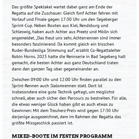
Das größte Spektakel wartet dabei ganz am Ende der
Regatta auf die Zuschauer: Gleich fünf Achter fahren mit
Vorlauf und Finale gegen 17:30 Uhr um den Segeberger
Sprint-Cup. Neben Booten aus Kiel, Rendsburg und
Schleswig, haben auch Achter aus Preetz und Mölln sich
angemeldet. „Das freut uns sehr, Achterrennen sind immer
besonders faszinierend. Da kommt gleich ein bisschen
Ruder-Bundesliga Stimmung auf“, erzählt Co-Regattaleiter
Robin Horns. 2023 hatte die Rennserie in Bad Segeberg halt
gemacht, die besten Achter aus ganz Deutschland traten
dann den ganzen Tag über gegeneinander an.
Zwischen 09:00 Uhr und 12:00 Uhr finden parallel zu den
Sprint-Rennen auch Slalomrennen statt. Dort ist
insbesondere eine gute Technik gefragt, um möglichst
schnell, aber auch sicher den Parcours zu bestreiten. Für alle,
die etwas weniger Glück haben gibt es auch etwas zu
Gewinnen: Mit dem Treuherz-Preis wird gegen 17:30 Uhr
derjenige ausgezeichnet, dem im Rahmen der Regatta das
größte Missgeschick passiert ist.
MIXED-BOOTE IM FESTEN PROGRAMM