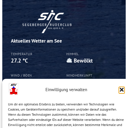
Aktuelles Wetter am See
TEMPERATUR
HIMMEL
27.2 °C
Bewölkt
WIND / BÖEN
WINDHERKUNFT
17.3 / 27.4
SSO
km/h
Einwilligung verwalten
Um dir ein optimales Erlebnis zu bieten, verwenden wir Technologien wie
Cookies, um Geräteinformationen zu speichern und/oder darauf zuzugreifen.
Segeberger Ruderclub von 1926 e.V.
Wenn du diesen Technologien zustimmst, können wir Daten wie das
Winklersgang 4
Surfverhalten oder eindeutige IDs auf dieser Website verarbeiten. Wenn du deine
23795 Bad Segeberg
Einwilligung nicht erteilst oder zurückziehst, können bestimmte Merkmale und