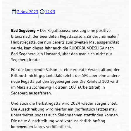
7. Nov. 2023
12:23
|
Bad Segeberg –
Der Regattaausschuss zog eine positive
Bilanz nach der beendeten Regattasaison. Zu der „normalen“
Herbstregatta, die nun bereits zum zweiten Mal ausgerichtet
wurde, kam dieses Jahr auch die RUDERBUNDESLIGA nach
Bad Segeberg, ein Umstand, über den man sich nicht nur
Segeberg freute.
Für die kommende Saison ist eine erneute Veranstaltung der
RBL noch nicht geplant. Dafür zieht der SRC aber eine andere
neue Regatta auf den Segeberger See. Die Reinfeld 100 wird
im März als „Schleswig-Holstein 100“ (Arbeitstitel) in
Segeberg ausgefahren.
Und auch die Herbstregatta wird 2024 wieder ausgerichtet.
Die Ausschreibung wird hierfür ein (hoffentlich letztes mal)
überarbeitet, sodass auch Slalomrennen stattfinden können.
Die neue Ausschreibung wird voraussichtlich Anfang
kommenden Jahres veröffentlicht.